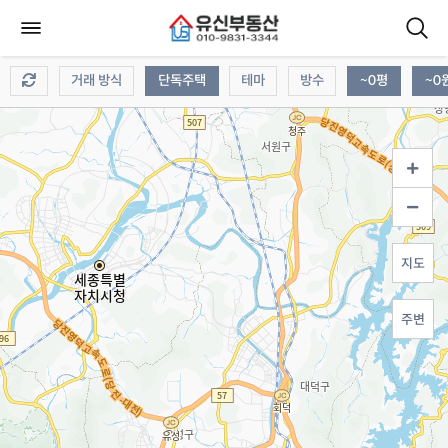
거래 방식
단독주택
테마
방수
~0평
~0
지도
주변