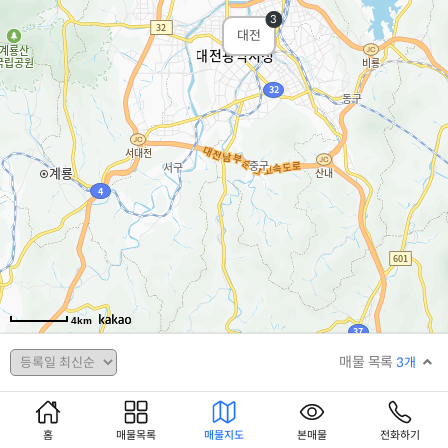
3
대전
4km
매물 목록
3
개
단독주택
⚡급매물⚡
홈
매물목록
매물지도
본매물
전화하기
매매
5억