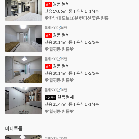
원룸 월세
공실
전용
19.86㎡
룸 1 욕실 1
1/4층
💖한남대 도보10분 컨디션 좋은 원룸
월세
200만
/
40만
원룸 월세
공실
전용
30.14㎡
룸 1 욕실 1
2/5층
💖월평동 원룸💖
월세
200만
/
35만
원룸 월세
공실
전용
30.14㎡
룸 1 욕실 1
2/5층
💖월평동 원룸💖
월세
500만
/
50만
원룸 월세
⭐신축⭐
전용
21.47㎡
룸 1 욕실 1
1/4층
💖월평동 원룸💖
미니투룸
월세
500만
/
35만