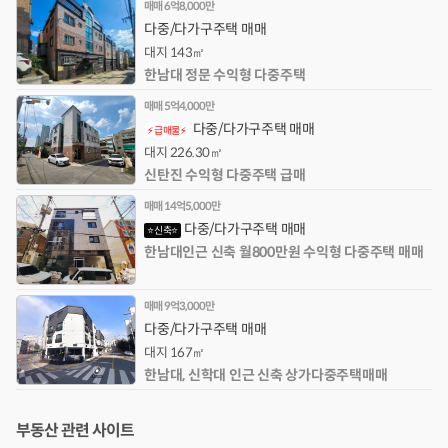
매매
6억8,000만
다중/다가구주택 매매
대지
143㎡
한남대 정문 수익형 다중주택
매매
5억4,000만
다중/다가구주택 매매
⚡급매물⚡
대지
226.30㎡
신탄진 수익형 다중주택 급매
매매
14억5,000만
다중/다가구주택 매매
⭐신축⭐
한남대인근 신축 월800만원 수익형 다중주택 매매
매매
9억3,000만
다중/다가구주택 매매
대지
167㎡
한남대, 신학대 인근 신축 상가다중주택매매
부동산 관련 사이트