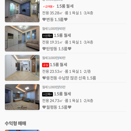
1.5룸 월세
⚡급매물⚡
전용
35.28㎡
룸 1 욕실 1
3/4층
💖변동 1.5룸💖
월세
1,000만
/
45만
1.5룸 월세
⭐신축⭐
전용
19.31㎡
룸 1 욕실 1
3/4층
💖탄방동 1.5룸💖
월세
3,000만
/
40만
1.5룸 월세
공실
전용
23.53㎡
룸 1 욕실 1
2/층
💝용전동 수납장 많은 신축 1.5룸
월세
1,000만
/
55만
1.5룸 월세
⭐신축⭐
전용
24.73㎡
룸 1 욕실 1
2/4층
💖월평동 1.5룸💖
수익형 매매