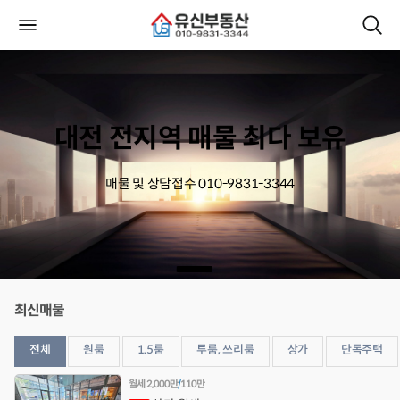
대전 전지역 매물 최다 보유
매물 및 상담접수 010-9831-3344
최신매물
전체
원룸
1.5룸
투룸, 쓰리룸
상가
단독주택
월세
2,000만
/
110만