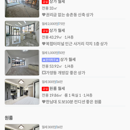
상가 월세
공실
전용
33㎡
💖권리금 없는 송촌동 신축 상가
월세
2,000만
/
75만
상가 월세
공실
전용
43.29㎡
1/4층
💖복합터미널 인근 사거리 각지 1층 상가
월세
1,000만
/
50만
상가 월세
🔥문의폭주🔥
전용
53.92㎡
1/4층
💥가양동 개방감 좋은 상가
월세
300만
/
36만
원룸 월세
공실
전용
19.86㎡
룸 1 욕실 1
1/4층
💖한남대 도보10분 컨디션 좋은 원룸
원룸
월세
300만
/
36만