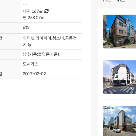
- -
대지
167㎡
연
258.07㎡
6%
함
인터넷,와이파이,청소비,공동전
기 등
남 (기준:출입문기준)
도시가스
일
2017-02-02