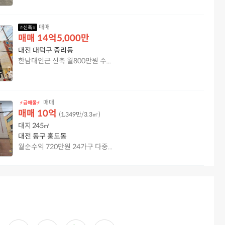
매매
⭐신축⭐
매매
14억5,000만
대전 대덕구 중리동
한남대인근 신축 월800만원 수...
매매
⚡급매물⚡
매매
10억
(
1,349만
/3.3㎡)
대지
245㎡
대전 동구 홍도동
월순수익 720만원 24가구 다중...