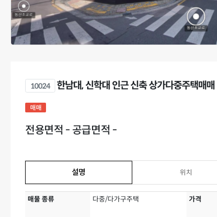
한남대, 신학대 인근 신축 상가다중주택매매
10024
매매
전용면적 - 공급면적 -
설명
위치
매물 종류
다중/다가구주택
가격